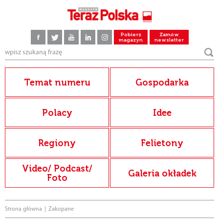
Pobierz
Zamów
magazyn
newsletter
Temat numeru
Gospodarka
Polacy
Idee
Regiony
Felietony
Video/ Podcast/
Galeria okładek
Foto
Strona główna
|
Zakopane