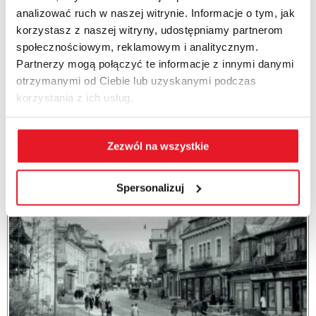
analizować ruch w naszej witrynie. Informacje o tym, jak
O roli, jaką odegrała stolica Tatr w odzyskaniu przez Polskę
korzystasz z naszej witryny, udostępniamy partnerom
niepodległości, Józefie Piłsudskim, który w Zakopanem
społecznościowym, reklamowym i analitycznym.
konspirował i wypoczywał, oraz o niezwykłej funkcji Stefana
Partnerzy mogą połączyć te informacje z innymi danymi
Żeromskiego...
otrzymanymi od Ciebie lub uzyskanymi podczas
korzystania z ich usług.
więcej
Zezwól na wszystkie
Spersonalizuj