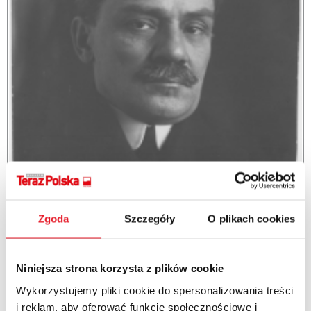
Zgoda
Szczegóły
O plikach cookies
Niniejsza strona korzysta z plików cookie
Wykorzystujemy pliki cookie do spersonalizowania treści
Rzeczpospolita Zakopiańska
i reklam, aby oferować funkcje społecznościowe i