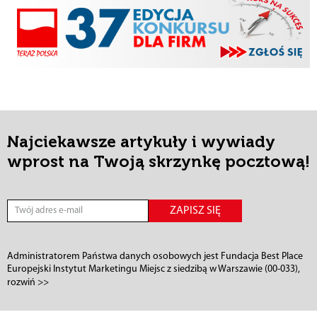
Najciekawsze artykuły i wywiady
wprost na Twoją skrzynkę pocztową!
ZAPISZ SIĘ
Administratorem Państwa danych osobowych jest Fundacja Best Place
Europejski Instytut Marketingu Miejsc z siedzibą w Warszawie (00-033),
przy ul. Górskiego 1. Z administratorem danych można się
rozwiń >>
skontaktować poprzez adres e-mail: bestplace@bestplaceinstitute.org,
telefonicznie pod numerem +48 22 201 26 94 lub pisemnie na adres