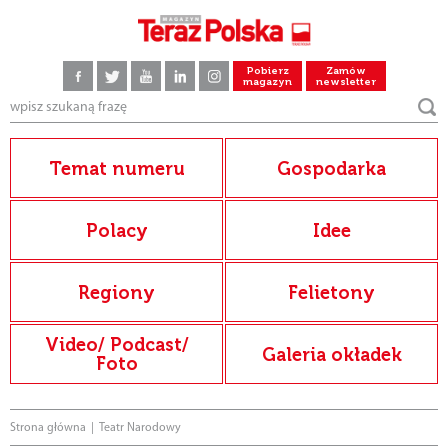
Pobierz
Zamów
magazyn
newsletter
Temat numeru
Gospodarka
Polacy
Idee
Regiony
Felietony
Video/ Podcast/
Galeria okładek
Foto
Strona główna
|
Teatr Narodowy