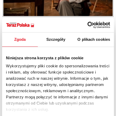
Nie bądźmy jedynie zjadaczami
chleba
Zgoda
Szczegóły
O plikach cookies
Z
Janem Englertem
, aktorem, reżyserem, dyrektorem
artystycznym Teatru Narodowego w Warszawie, rozmawia Kamil
Broszko.
Niniejsza strona korzysta z plików cookie
Wykorzystujemy pliki cookie do spersonalizowania treści
więcej
i reklam, aby oferować funkcje społecznościowe i
analizować ruch w naszej witrynie. Informacje o tym, jak
korzystasz z naszej witryny, udostępniamy partnerom
społecznościowym, reklamowym i analitycznym.
Partnerzy mogą połączyć te informacje z innymi danymi
otrzymanymi od Ciebie lub uzyskanymi podczas
korzystania z ich usług.