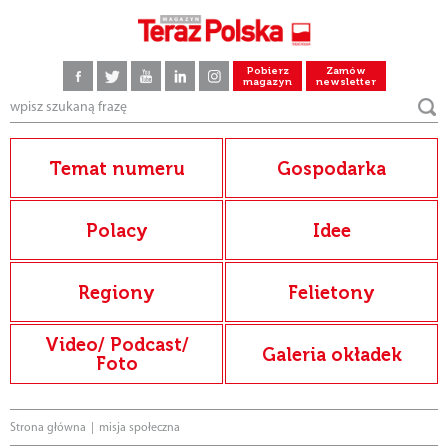
Pobierz
Zamów
magazyn
newsletter
Temat numeru
Gospodarka
Polacy
Idee
Regiony
Felietony
Video/ Podcast/
Galeria okładek
Foto
Strona główna
|
misja społeczna