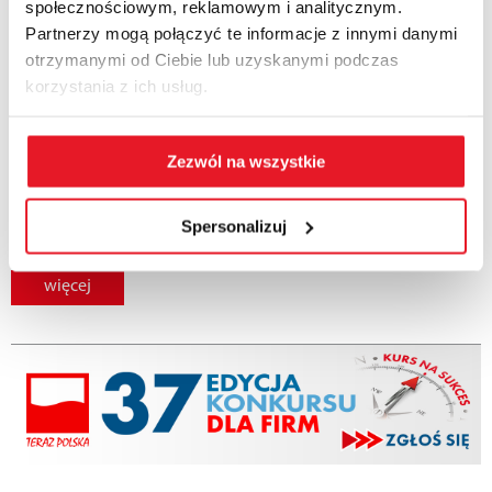
społecznościowym, reklamowym i analitycznym.
Partnerzy mogą połączyć te informacje z innymi danymi
otrzymanymi od Ciebie lub uzyskanymi podczas
korzystania z ich usług.
Dunikowski i inni, czyli co kryją
magazyny studyjne w Muzeum
Zezwól na wszystkie
Rzeźby w Królikarni
Spersonalizuj
Z dr Ewą Ziembińską rozmawia Marzena Tataj.
więcej